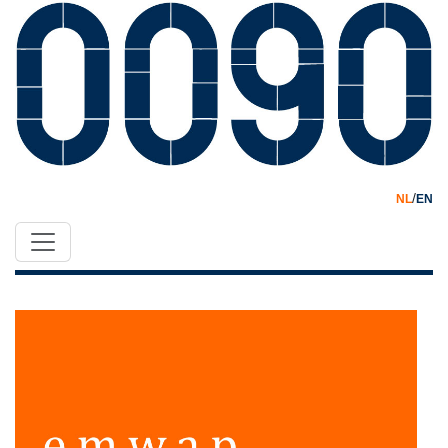
/
NL
EN