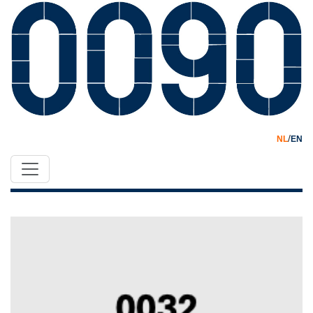
/
NL
EN