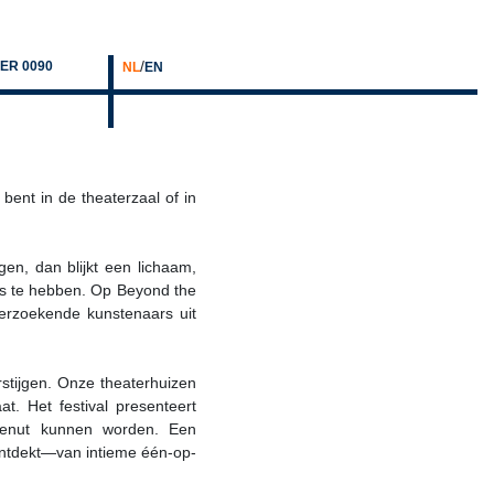
/
ER 0090
NL
EN
bent in de theaterzaal of in
en, dan blijkt een lichaam,
es te hebben. Op Beyond the
derzoekende kunstenaars uit
stijgen. Onze theaterhuizen
t. Het festival presenteert
 benut kunnen worden. Een
s ontdekt—van intieme één-op-