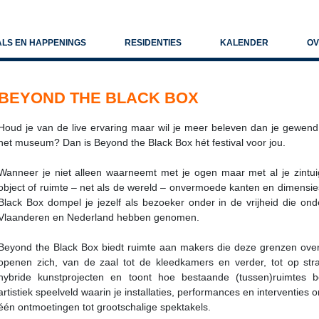
ALS EN HAPPENINGS
RESIDENTIES
KALENDER
OV
BEYOND THE BLACK BOX
Houd je van de live ervaring maar wil je meer beleven dan je gewend 
het museum? Dan is Beyond the Black Box hét festival voor jou.
Wanneer je niet alleen waarneemt met je ogen maar met al je zintuig
object of ruimte – net als de wereld – onvermoede kanten en dimensi
Black Box dompel je jezelf als bezoeker onder in de vrijheid die on
Vlaanderen en Nederland hebben genomen.
Beyond the Black Box biedt ruimte aan makers die deze grenzen over
openen zich, van de zaal tot de kleedkamers en verder, tot op straa
hybride kunstprojecten en toont hoe bestaande (tussen)ruimtes
artistiek speelveld waarin je installaties, performances en interventie
één ontmoetingen tot grootschalige spektakels.