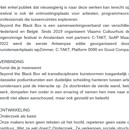
Niet enkel publiek dat nieuwsgierig is naar deze werken kan terecht 
festival is ook dé ontmoetingsplaats voor artiesten, programmeur
professionals die tussenruimtes exploreren.
Beyond the Black Box is een samenwerkingsverband van verschillen
Nederland en België. Sinds 2019 organiseert Vlaams Cultuurhuis de
eigenzinnige festival in Amsterdam met partners C-TAKT, SoAP Maas
2022 werd de eerste Antwerpse editie georganiseerd door
kunstenwerkplaats wpZimmer, C-TAKT, Platform 0090 en Good Compa
VERBINDING
Kunst die je meeneemt
Beyond the Black Box wil transdisciplinaire kunstvormen toegankelij
klassieke podiumkunsten een duidelijke scheiding hanteren tussen art
kunstenaars juist de interactie op. Ze doorbreken de vierde wand, be
werk, dompelen hen onder in een ervaring of nemen hen mee naar 
wordt niet alleen aanschouwd, maar ook gevoeld en beleefd.
ONTWIKKELING
Onderzoek als basis
Onze makers leren geen teksten uit het hoofd, repeteren geen vaste 
partituur. Wat ze wél doen? Onderzoek. Ze verkennen sociale structur