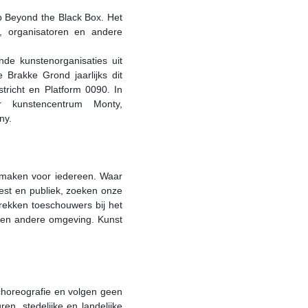
op Beyond the Black Box. Het
s, organisatoren en andere
de kunstenorganisaties uit
 Brakke Grond jaarlijks dit
tricht en Platform 0090. In
 kunstencentrum Monty,
ny.
k maken voor iedereen. Waar
iest en publiek, zoeken onze
trekken toeschouwers bij het
een andere omgeving. Kunst
choreografie en volgen geen
en, stedelijke en landelijke