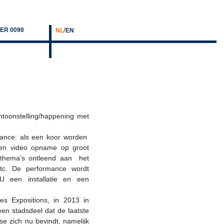
/
ER 0090
NL
EN
toonstelling/happening met
ance: als een koor worden
een video opname op groot
 thema’s ontleend aan het
 etc. De performance wordt
 een installatie en een
es Expositions, in 2013 in
een stadsdeel dat de laatste
se zich nu bevindt, namelijk