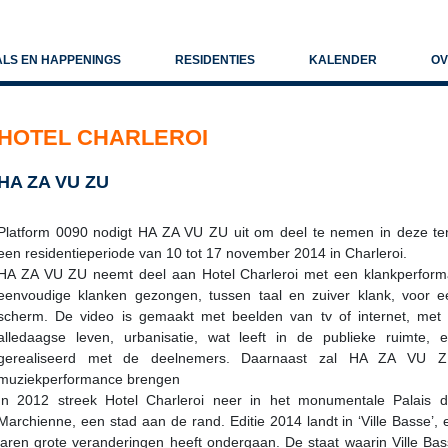
ALS EN HAPPENINGS
RESIDENTIES
KALENDER
OV
HOTEL CHARLEROI
HA ZA VU ZU
Platform 0090 nodigt HA ZA VU ZU uit om deel te nemen in deze ten
een residentieperiode van 10 tot 17 november 2014 in Charleroi.
HA ZA VU ZU neemt deel aan Hotel Charleroi met een klankperform
eenvoudige klanken gezongen, tussen taal en zuiver klank, voor 
scherm. De video is gemaakt met beelden van tv of internet, met
alledaagse leven, urbanisatie, wat leeft in de publieke ruimte,
gerealiseerd met de deelnemers. Daarnaast zal HA ZA VU ZU
muziekperformance brengen
In 2012 streek Hotel Charleroi neer in het monumentale Palais d
Marchienne, een stad aan de rand. Editie 2014 landt in ‘Ville Basse’, 
jaren grote veranderingen heeft ondergaan. De staat waarin Ville Bas