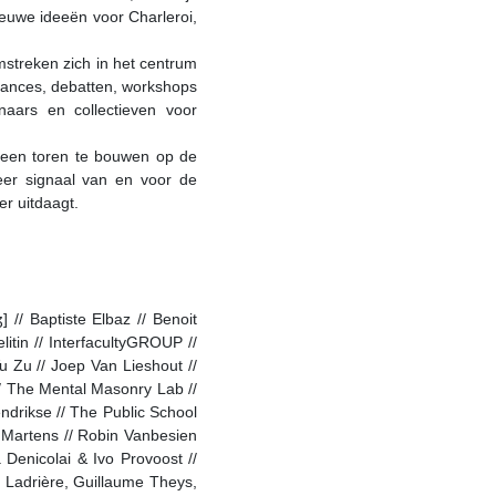
ieuwe ideeën voor Charleroi,
streken zich in het centrum
nces, debatten, workshops
aars en collectieven voor
 een toren te bouwen op de
er signaal van en voor de
r uitdaagt.
 // Baptiste Elbaz // Benoit
litin // InterfacultyGROUP //
u Zu // Joep Van Lieshout //
/ The Mental Masonry Lab //
ndrikse // The Public School
 Martens // Robin Vanbesien
Denicolai & Ivo Provoost //
 Ladrière, Guillaume Theys,