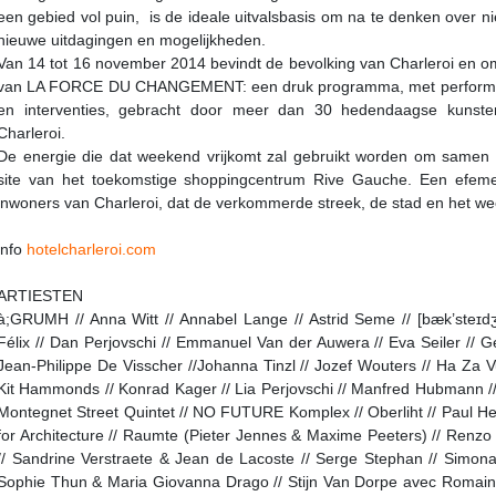
een gebied vol puin, is de ideale uitvalsbasis om na te denken over n
nieuwe uitdagingen en mogelijkheden.
Van 14 tot 16 november 2014 bevindt de bevolking van Charleroi en om
van LA FORCE DU CHANGEMENT: een druk programma, met performa
en interventies, gebracht door meer dan 30 hedendaagse kunsten
Charleroi.
De energie die dat weekend vrijkomt zal gebruikt worden om samen
site van het toekomstige shoppingcentrum Rive Gauche. Een efeme
inwoners van Charleroi, dat de verkommerde streek, de stad en het wee
info
hotelcharleroi.com
ARTIESTEN
à;GRUMH // Anna Witt // Annabel Lange // Astrid Seme // [bæk’steɪdʒ]
Félix // Dan Perjovschi // Emmanuel Van der Auwera // Eva Seiler // Ge
Jean-Philippe De Visscher //Johanna Tinzl // Jozef Wouters // Ha Za V
Kit Hammonds // Konrad Kager // Lia Perjovschi // Manfred Hubmann /
Montegnet Street Quintet // NO FUTURE Komplex // Oberliht // Paul He
for Architecture // Raumte (Pieter Jennes & Maxime Peeters) // Renzo
// Sandrine Verstraete & Jean de Lacoste // Serge Stephan // Simona 
Sophie Thun & Maria Giovanna Drago // Stijn Van Dorpe avec Romain