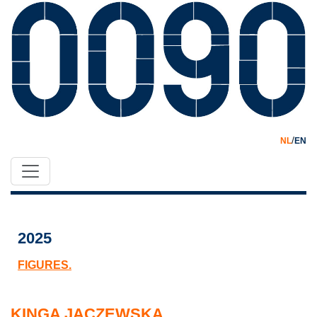
/
NL
EN
2025
FIGURES.
KINGA JACZEWSKA