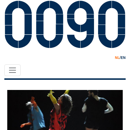
/
NL
EN