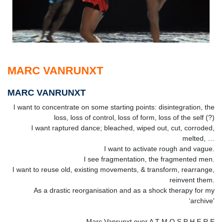
MARC VANRUNXT
MARC VANRUNXT
I want to concentrate on some starting points: disintegration, the
loss, loss of control, loss of form, loss of the self (?)
I want raptured dance; bleached, wiped out, cut, corroded,
melted, …
I want to activate rough and vague.
I see fragmentation, the fragmented men.
I want to reuse old, existing movements, & transform, rearrange,
reinvent them.
As a drastic reorganisation and as a shock therapy for my
‘archive'
Marc Vanrunxt over A T M O S P H E R E