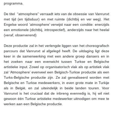
programma.
De titel “atmosphere” verraadt iets van de obsessie van Vanrunxt
met tijd (en tijdsduur) en met ruimte (dichtbij en ver weg). Het
Engelse woord ‘atmosphere’ verwijst naar een conditie: enerzijds
een emotionele (dichtbij, introspectief), anderzijds naar het heelal
(veraf, observerend)
Deze productie zal in het verlengde liggen van het choreografisch
parcours dat Vanrunxt al afgelegd heeft. De uitdaging ligt deze
keer in de samenwerking met een andere groep dansers en in
het zoeken naar een evenwicht tussen Turkse en Belgische
artistieke input. Zowel op organisatorisch vlak als op artistiek vlak
zal ‘Atmosphere’ evenveel een Belgisch-Turkse productie als een
Turks-Belgische productie zijn. Ze zal gerealiseerd worden met
Belgische en Turkse medewerkers, in even grote mate in Turkije
als in België, en zal uiteindelijk in beide landen touren. Voor
Vanrunxt is het cruciaal dat de inbreng evenredig is, hij wil niet
gewoon één Turkse artistieke medewerker uitnodigen om mee te
werken aan een Belgische productie.