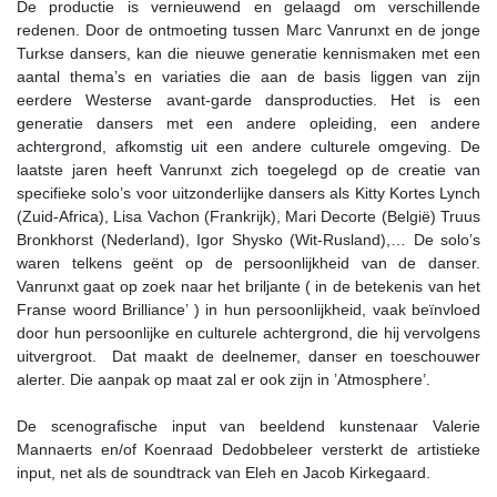
De productie is vernieuwend en gelaagd om verschillende
redenen. Door de ontmoeting tussen Marc Vanrunxt en de jonge
Turkse dansers, kan die nieuwe generatie kennismaken met een
aantal thema’s en variaties die aan de basis liggen van zijn
eerdere Westerse avant-garde dansproducties. Het is een
generatie dansers met een andere opleiding, een andere
achtergrond, afkomstig uit een andere culturele omgeving. De
laatste jaren heeft Vanrunxt zich toegelegd op de creatie van
specifieke solo’s voor uitzonderlijke dansers als Kitty Kortes Lynch
(Zuid-Africa), Lisa Vachon (Frankrijk), Mari Decorte (België) Truus
Bronkhorst (Nederland), Igor Shysko (Wit-Rusland),… De solo’s
waren telkens geënt op de persoonlijkheid van de danser.
Vanrunxt gaat op zoek naar het briljante ( in de betekenis van het
Franse woord Brilliance’ ) in hun persoonlijkheid, vaak beïnvloed
door hun persoonlijke en culturele achtergrond, die hij vervolgens
uitvergroot. Dat maakt de deelnemer, danser en toeschouwer
alerter. Die aanpak op maat zal er ook zijn in ’Atmosphere’.
De scenografische input van beeldend kunstenaar Valerie
Mannaerts en/of Koenraad Dedobbeleer versterkt de artistieke
input, net als de soundtrack van Eleh en Jacob Kirkegaard.